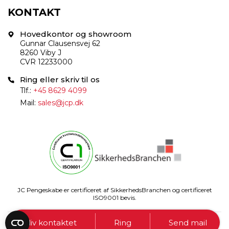
KONTAKT
Hovedkontor og showroom
Gunnar Clausensvej 62
8260 Viby J
CVR 12233000
Ring eller skriv til os
Tlf.:
+45 8629 4099
Mail:
sales@jcp.dk
JC Pengeskabe er certificeret af SikkerhedsBranchen og certificeret
ISO9001 bevis.
Bliv kontaktet
Ring
Send mail
Powered by
Ajour CMS & ITIDE