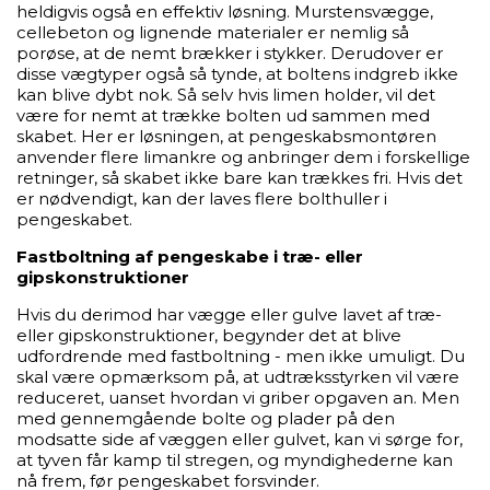
heldigvis også en effektiv løsning. Murstensvægge,
cellebeton og lignende materialer er nemlig så
porøse, at de nemt brækker i stykker. Derudover er
disse vægtyper også så tynde, at boltens indgreb ikke
kan blive dybt nok. Så selv hvis limen holder, vil det
være for nemt at trække bolten ud sammen med
skabet. Her er løsningen, at pengeskabsmontøren
anvender flere limankre og anbringer dem i forskellige
retninger, så skabet ikke bare kan trækkes fri. Hvis det
er nødvendigt, kan der laves flere bolthuller i
pengeskabet.
Fastboltning af pengeskabe i træ- eller
gipskonstruktioner
Hvis du derimod har vægge eller gulve lavet af træ-
eller gipskonstruktioner, begynder det at blive
udfordrende med fastboltning - men ikke umuligt. Du
skal være opmærksom på, at udtræksstyrken vil være
reduceret, uanset hvordan vi griber opgaven an. Men
med gennemgående bolte og plader på den
modsatte side af væggen eller gulvet, kan vi sørge for,
at tyven får kamp til stregen, og myndighederne kan
nå frem, før pengeskabet forsvinder.